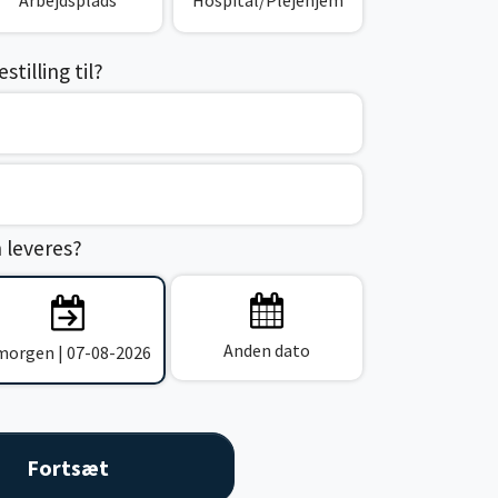
Arbejdsplads
Hospital/Plejehjem
tilling til?
n leveres?
Anden dato
 morgen | 07-08-2026